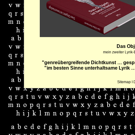
Das Obj
mein zweiter Lyrik
"genreübergreifende Dichtkunst … gespi
"im besten Sinne unterhaltsame Lyrik … 
Sitemap
I