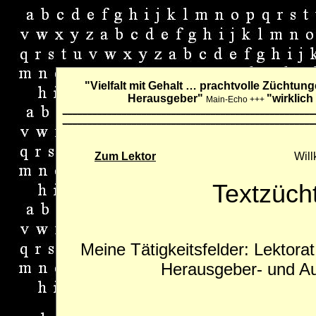
"Vielfalt mit Gehalt … prachtvolle Züchtun
Herausgeber"
"wirklic
Main-Ech
o +++
___________________________________________________
___________________________________________________
Zum Lektor
Will
Textzüch
Meine Tätigkeitsfelder:
Lektorat
Herausgeber- und Aut